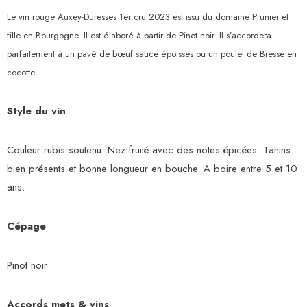
Le vin rouge Auxey-Duresses 1er cru 2023 est issu du domaine Prunier et
fille en Bourgogne. Il est élaboré à partir de Pinot noir. Il s’accordera
parfaitement à un pavé de bœuf sauce époisses ou un poulet de Bresse en
cocotte.
Style du vin
Couleur rubis soutenu. Nez fruité avec des notes épicées. Tanins
bien présents et bonne longueur en bouche. A boire entre 5 et 10
ans.
Cépage
Pinot noir
Accords mets & vins